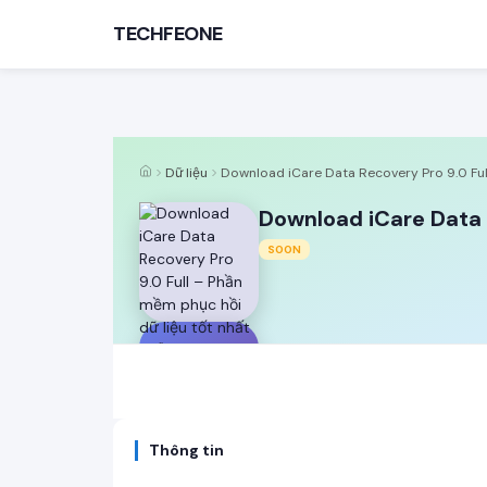
TECHFEONE
Dữ liệu
Download iCare Data Recovery Pro 9.0 Full
Download iCare Data 
SOON
TÌM KIẾM PHỔ BIẾN
MOD APK
Game offline
Ứng dụng miễn phí
D
Thông tin