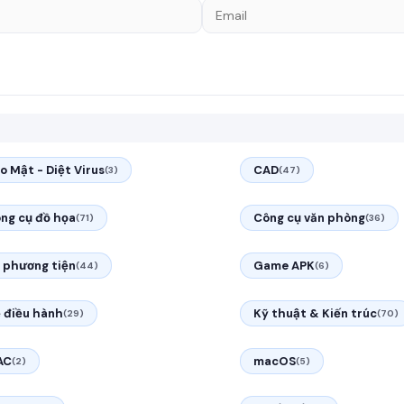
o Mật - Diệt Virus
CAD
(3)
(47)
ng cụ đồ họa
Công cụ văn phòng
(71)
(36)
 phương tiện
Game APK
(44)
(6)
 điều hành
Kỹ thuật & Kiến trúc
(29)
(70)
AC
macOS
(2)
(5)