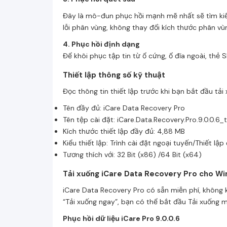
Đây là mô-đun phục hồi mạnh mẽ nhất sẽ tìm kiếm 
lỗi phân vùng, không thay đổi kích thước phân vù
4. Phục hồi định dạng
Để khôi phục tập tin từ ổ cứng, ổ đĩa ngoài, thẻ S
Thiết lập thông số kỹ thuật
Đọc thông tin thiết lập trước khi bạn bắt đầu tải
Tên đầy đủ: iCare Data Recovery Pro
Tên tệp cài đặt: iCare.Data.Recovery.Pro.9.0.0.6_
Kích thước thiết lập đầy đủ: 4,88 MB
Kiểu thiết lập: Trình cài đặt ngoại tuyến/Thiết lậ
Tương thích với: 32 Bit (x86) /64 Bit (x64)
Tải xuống iCare Data Recovery Pro cho W
iCare Data Recovery Pro có sẵn miễn phí, không 
“Tải xuống ngay”, bạn có thể bắt đầu Tải xuống m
Phục hồi dữ liệu iCare Pro 9.0.0.6